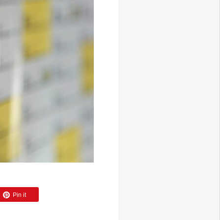
公式 LINE
Pin it