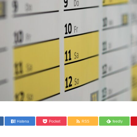
Hatena
Pocket
RSS
feedly